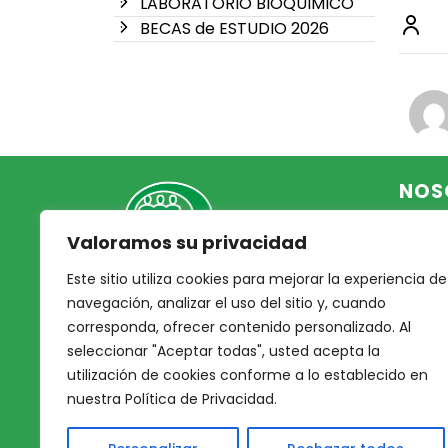
LABORATORIO BIOQUIMICO
BECAS de ESTUDIO 2026
NOS
Valoramos su privacidad
Inicio
Acce
Este sitio utiliza cookies para mejorar la experiencia de
Mutual Integrantes del
Asoc
navegación, analizar el uso del sitio y, cuando
Poder Judicial
corresponda, ofrecer contenido personalizado. Al
Noso
seleccionar "Aceptar todas", usted acepta la
Nues
afiliacion@mjpj.org.ar
utilización de cookies conforme a lo establecido en
Prof
+54 9 342 467-4510
nuestra Política de Privacidad.
Nues
Servi