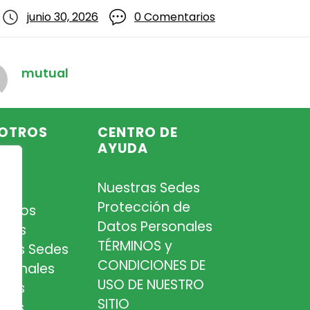
junio 30, 2026
0 Comentarios
mutual
OTROS
CENTRO DE
AYUDA
Nuestras Sedes
so
Protección de
iados
Datos Personales
tros
TÉRMINOS y
tras Sedes
CONDICIONES DE
esionales
USO DE NUESTRO
tros
SITIO
cios