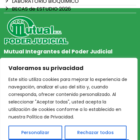
LABORATORIO BIOQUIMICO
BECAS de ESTUDIO 2026
Mutual Integrantes del Poder Judicial
afiliacion@mjpj.org.ar
Valoramos su privacidad
+54 9 342 467-4510
Este sitio utiliza cookies para mejorar la experiencia de
navegación, analizar el uso del sitio y, cuando
corresponda, ofrecer contenido personalizado. Al
seleccionar "Aceptar todas", usted acepta la
NOSOTROS
CENTRO DE AYUDA
utilización de cookies conforme a lo establecido en
Inicio
Nuestras Sedes
nuestra Política de Privacidad.
Acceso Asociados
Protección de Datos
Personalizar
Rechazar todos
Nosotros
Personales