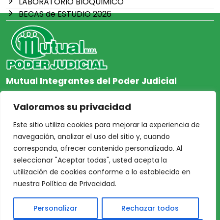
LABORATORIO BIOQUIMICO
BECAS de ESTUDIO 2026
Mutual Integrantes del Poder Judicial
afiliacion@mjpj.org.ar
Valoramos su privacidad
+54 9 342 467-4510
Este sitio utiliza cookies para mejorar la experiencia de
navegación, analizar el uso del sitio y, cuando
corresponda, ofrecer contenido personalizado. Al
seleccionar "Aceptar todas", usted acepta la
NOSOTROS
CENTRO DE AYUDA
utilización de cookies conforme a lo establecido en
Inicio
Nuestras Sedes
nuestra Política de Privacidad.
Acceso Asociados
Protección de Datos
Personalizar
Rechazar todos
Nosotros
Personales