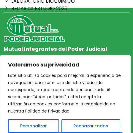
LABORATORIO BIOQUIMICO
BECAS de ESTUDIO 2026
Mutual Integrantes del Poder Judicial
afiliacion@mjpj.org.ar
Valoramos su privacidad
+54 9 342 467-4510
Este sitio utiliza cookies para mejorar la experiencia de
navegación, analizar el uso del sitio y, cuando
corresponda, ofrecer contenido personalizado. Al
seleccionar "Aceptar todas", usted acepta la
NOSOTROS
CENTRO DE AYUDA
utilización de cookies conforme a lo establecido en
Inicio
Nuestras Sedes
nuestra Política de Privacidad.
Acceso Asociados
Protección de Datos
Personalizar
Rechazar todos
Nosotros
Personales